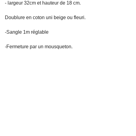
- largeur 32cm et hauteur de 18 cm.
Doublure en coton uni beige ou fleuri.
-Sangle 1m réglable
-Fermeture par un mousqueton.
Réseaux sociaux
Contacts
sarenka.creation[at]gmail.com
Informations