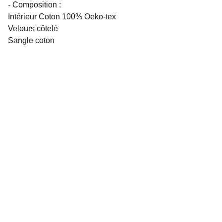
- Composition :
Intérieur Coton 100% Oeko-tex
Velours côtelé
Sangle coton
Réseaux sociaux
Contacts
sarenka.creation[at]gmail.com
Informations
Conditions générales de ventes
Retours et remboursement