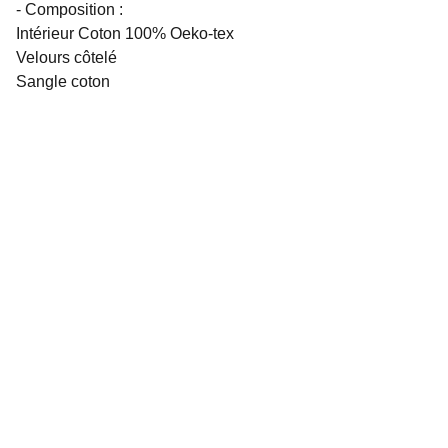
- Composition :
Intérieur Coton 100% Oeko-tex
Velours côtelé
Sangle coton
Réseaux sociaux
Contacts
sarenka.creation[at]gmail.com
Informations
Conditions générales de ventes
Retours et remboursement