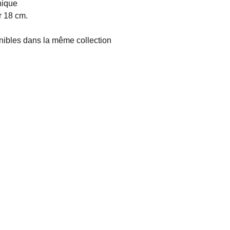
unique
r 18 cm.
nibles dans la même collection
Réseaux sociaux
Instagram
Pinterest