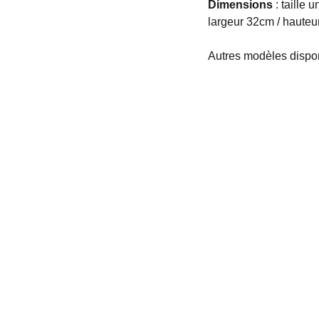
Dimensions
: taille 
largeur 32cm / hauteu
Autres modèles dispo
Informations
Conditions générales de ventes
Retours et remboursement
Cookies
Mentions légales
Livraison