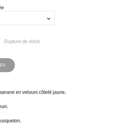
ée
Rupture de stock
IER
banane en velours côtelé jaune.
uri.
ousqueton.