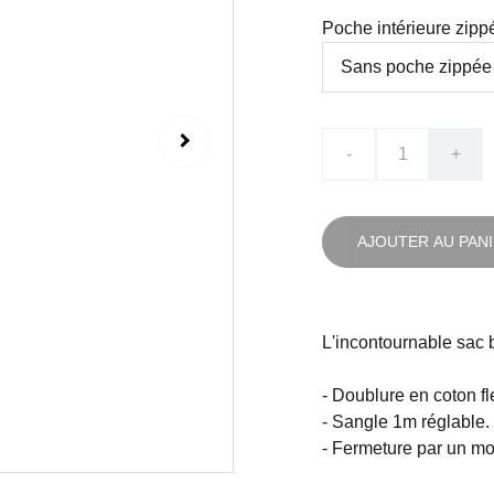
Poche intérieure zipp
-
+
AJOUTER AU PAN
L'incontournable sac 
- Doublure en coton fle
- Sangle 1m réglable.
- Fermeture par un m